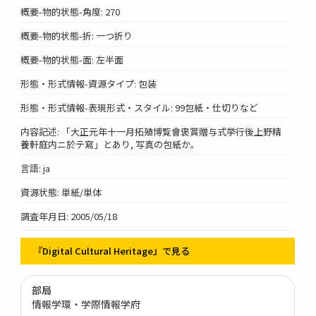
概要-物的状態-角度: 270
概要-物的状態-折: 一つ折り
概要-物的状態-面: 左半面
形態・形式情報-資源タイプ: 包装
形態・形式情報-表現形式・スタイル: 99包紙・仕切りなど
内容記述: 「大正元年十一月拓殖博覧會褒賞贈与式挙行後上野精
養軒庭内ニ於テ寫」とあり, 写真の包紙か。
言語: ja
資源状態: 単紙/単体
調査年月日: 2005/05/18
『Digital Cultural Heritage』で見る
部局
情報学環・学際情報学府