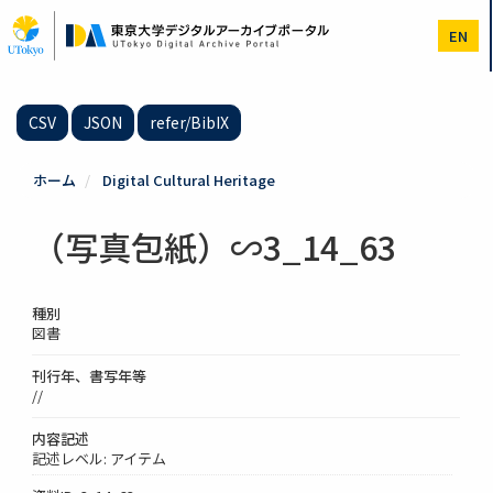
メ
イ
EN
ン
コ
ン
テ
CSV
JSON
refer/BibIX
ン
ツ
に
ホーム
Digital Cultural Heritage
移
動
（写真包紙）∽3_14_63
種別
図書
刊行年、書写年等
//
内容記述
記述レベル: アイテム