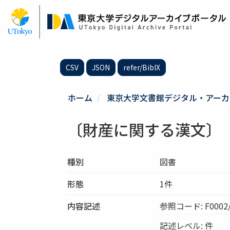
メ
イ
ン
コ
ン
テ
CSV
JSON
refer/BibIX
ン
ツ
に
ホーム
東京大学文書館デジタル・アーカ
移
動
〔財産に関する漢文〕「
種別
図書
形態
1件
内容記述
参照コード: F0002/S
記述レベル: 件