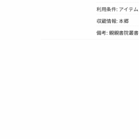
利用条件: アイテ
収蔵情報: 本郷
備考: 親親書院叢書罫