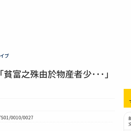
イブ
貧富之殊由於物産者少･･･」
01/0010/0027