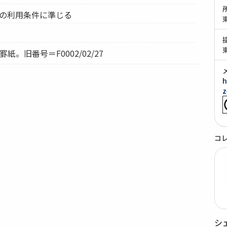
ムの利用条件に準じる
紙。旧番号＝F0002/02/27
h
z
コ
シ