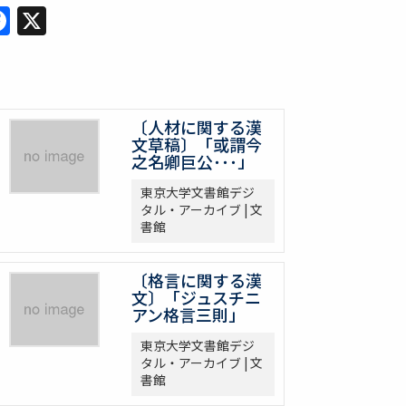
Facebook
X
〔人材に関する漢
文草稿〕「或謂今
之名卿巨公･･･」
東京大学文書館デジ
タル・アーカイブ | 文
書館
〔格言に関する漢
文〕「ジュスチニ
アン格言三則」
東京大学文書館デジ
タル・アーカイブ | 文
書館