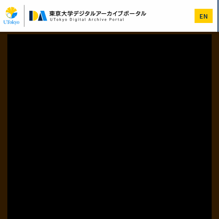
メ
イ
EN
ン
コ
ン
テ
ン
ツ
に
移
動