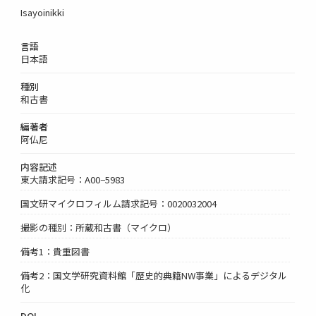
Isayoinikki
言語
日本語
種別
和古書
編著者
阿仏尼
内容記述
東大請求記号：A00−5983
国文研マイクロフィルム請求記号：0020032004
撮影の種別：所蔵和古書（マイクロ）
備考1：貴重図書
備考2：国文学研究資料館「歴史的典籍NW事業」によるデジタル
化
DOI