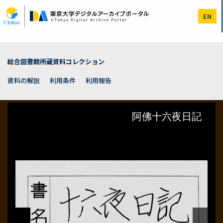
メ
イ
EN
ン
コ
ン
テ
ン
総合図書館所蔵資料コレクション
ツ
に
資料の解説
利用条件
利用報告
移
動