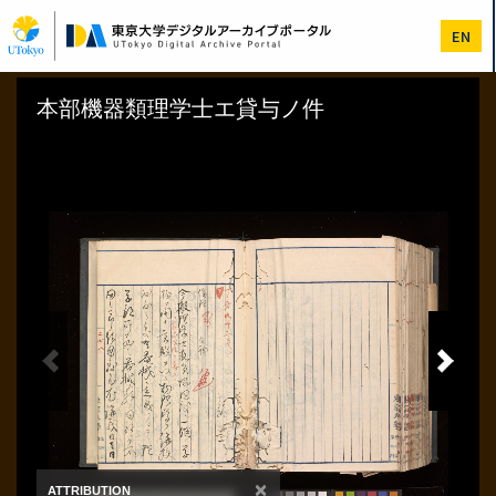
メ
イ
EN
ン
コ
ン
テ
ン
ツ
に
移
動