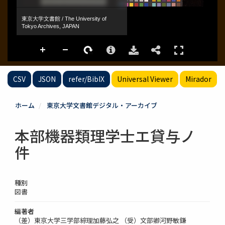
CSV
JSON
refer/BibIX
Universal Viewer
Mirador
ホーム
東京大学文書館デジタル・アーカイブ
本部機器類理学士エ貸与ノ
件
種別
図書
編著者
（差）東京大学三学部綜理加藤弘之 （受）文部卿河野敏鎌