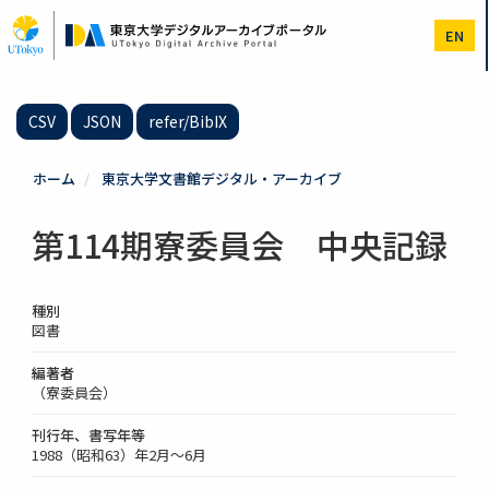
メ
イ
EN
ン
コ
ン
テ
CSV
JSON
refer/BibIX
ン
ツ
に
ホーム
東京大学文書館デジタル・アーカイブ
移
動
第114期寮委員会 中央記録
種別
図書
編著者
（寮委員会）
刊行年、書写年等
1988（昭和63）年2月～6月