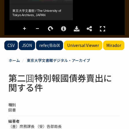
CSV
JSON
refer/BibIX
Universal Viewer
Mirador
ホーム
東京大学文書館デジタル・アーカイブ
第二囬特別報國債券賣出に
関する件
種別
図書
編著者
（差）庶務課長 （受）各部局長