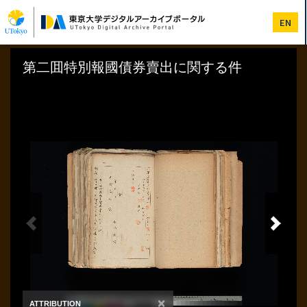
メ
イ
EN
ン
コ
ン
テ
ン
ツ
に
移
動