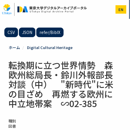
メ
イ
EN
ン
コ
ン
テ
CSV
JSON
refer/BibIX
ン
ツ
に
ホーム
Digital Cultural Heritage
移
動
転換期に立つ世界情勢 森
欧州総局長・鈴川外報部長
対談（中） "新時代"に米
の目ざめ 再燃する欧州に
中立地帯案 ∽02-385
種別
図書