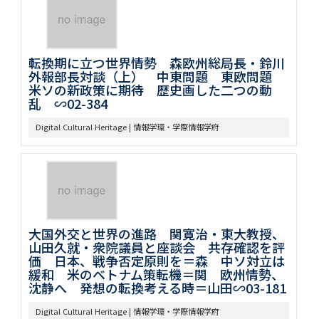
転換期に立つ世界情勢 森欧州総局長・鈴川
外報部長対談（上） 中東問題 東欧問題
米ソの新政策に期待 歴史画した二つの動
乱 ∽02-384
Digital Cultural Heritage | 情報学環・学際情報学府
大国外交と世界の進路 関寛治・東大教授、
山田久就・衆院議員と座談会 共存確認を評
価 日本、戦争否定原則を＝森 中ソ対立は
緩和 米のベトナム策転機＝関 欧州情勢、
沈静へ 発想の転換考える時＝山田∽03-181
Digital Cultural Heritage | 情報学環・学際情報学府