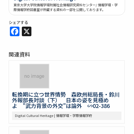
東京大学大学院情報学環附属社会情報研究資料センター/ 情報学環・学
際情報学府図書室が所蔵する資料の一部を公開しております。
シェアする
Facebook
X
関連資料
転換期に立つ世界情勢 森欧州総局長・鈴川
外報部長対談（下） 日本の姿を見極め
よ "武力背景の外交"は論外 ∽02-386
Digital Cultural Heritage | 情報学環・学際情報学府