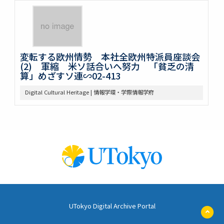
変転する欧州情勢 本社全欧州特派員座談会
(2) 軍縮 米ソ話合いへ努力 「貧乏の清
算」めざすソ連∽02-413
Digital Cultural Heritage | 情報学環・学際情報学府
UTokyo Digital Archive Portal
ペ
ー