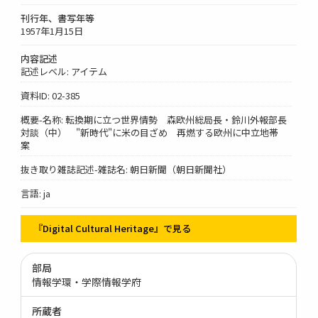
刊行年、書写年等
1957年1月15日
内容記述
記述レベル: アイテム
資料ID: 02-385
概要-名称: 転換期に立つ世界情勢 森欧州総局長・鈴川外報部長
対談（中） "新時代"に米の目ざめ 再燃する欧州に中立地帯
案
抜き取り雑誌記述-雑誌名: 朝日新聞（朝日新聞社）
言語: ja
『Digital Cultural Heritage』で見る
部局
情報学環・学際情報学府
所蔵者