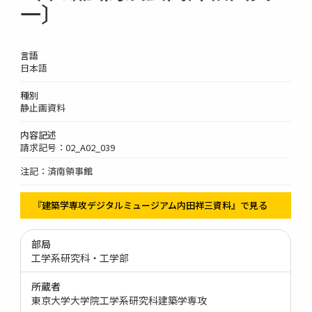
一〕
言語
日本語
種別
静止画資料
内容記述
請求記号：02_A02_039
注記：済南領事館
『建築学専攻デジタルミュージアム内田祥三資料』で見る
部局
工学系研究科・工学部
所蔵者
東京大学大学院工学系研究科建築学専攻