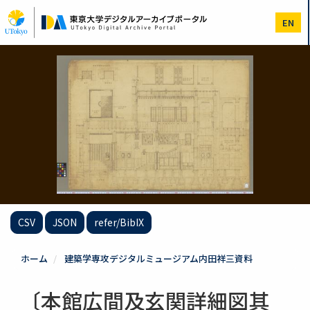
メ
イ
EN
ン
コ
ン
テ
ン
ツ
に
移
動
CSV
JSON
refer/BibIX
ホーム
建築学専攻デジタルミュージアム内田祥三資料
〔本館広間及玄関詳細図其