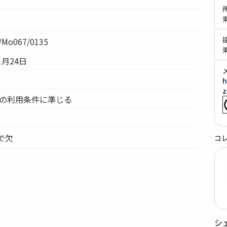
Mo067/0135
1月24日
h
z
ムの利用条件に準じる
本で欠
コ
シ