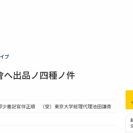
イブ
會ヘ出品ノ四種ノ件
部少書記官伴正順 （受）東京大学総理代理池田謙斎