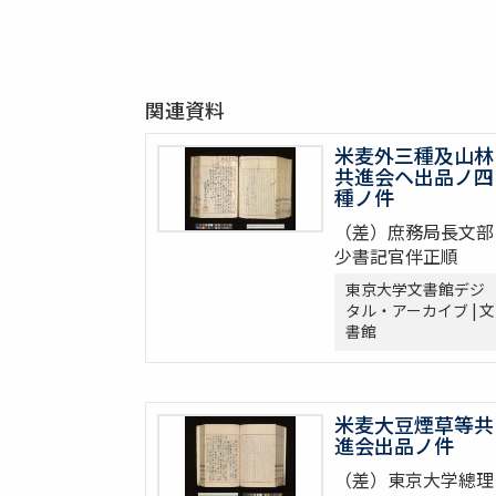
関連資料
米麦外三種及山林
共進会ヘ出品ノ四
種ノ件
（差）庶務局長文部
少書記官伴正順
東京大学文書館デジ
タル・アーカイブ | 文
書館
米麦大豆煙草等共
進会出品ノ件
（差）東京大学總理