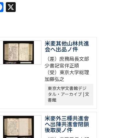
Facebook
X
米麦其他山林共進
会ヘ出品ノ件
（差）庶務局長文部
少書記官伴正順
（受）東京大学総理
加藤弘之
東京大学文書館デジ
タル・アーカイブ | 文
書館
米麥外三種共進會
ヘ出陳共進會閉鎖
後取戻ノ件