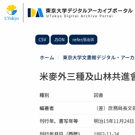
メ
イ
ン
コ
ン
テ
CSV
JSON
refer/BibIX
ン
ツ
に
ホーム
東京大学文書館デジタル・アーカ
移
動
米麥外三種及山林共進
種別
図書
編著者
（差）庶務局長文
刊行年、書写年等
明治15年11月24日
刊行年月日（西暦)
1882-11-24