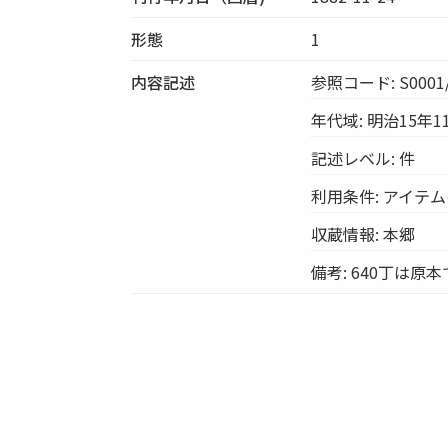
形態
1
内容記述
参照コード: S0001/
年代域: 明治15年1
記述レベル: 件
利用条件: アイテ
収蔵情報: 本郷
備考: 640丁は原