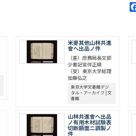
米麥其他山林共進
會ヘ出品ノ件
（差）庶務局長文部
少書記官伴正順
（受）東京大学総理
加藤弘之
東京大学文書館デジ
タル・アーカイブ | 文
書館
山林共進會ヘ出品
ノ有用木材試験表
切断額面ニ調製ノ
件