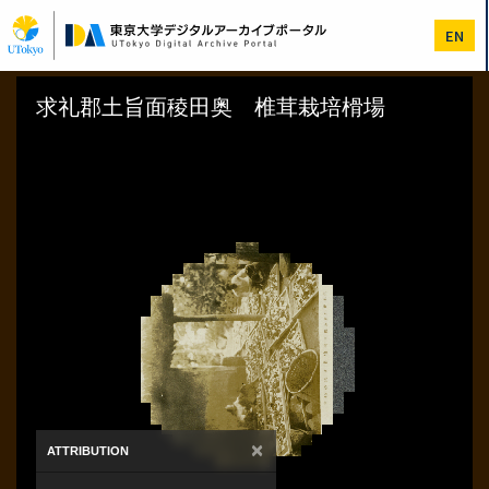
メ
イ
EN
ン
コ
ン
テ
ン
ツ
に
移
動