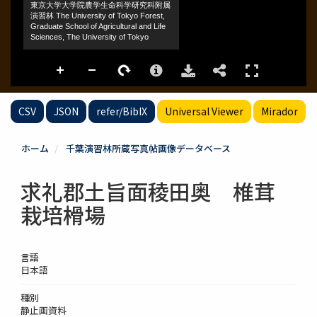
CSV
JSON
refer/BibIX
Universal Viewer
Mirador
ホーム
千葉演習林所蔵写真帖画像データベース
求礼郡土旨面稜田奥 椎茸
栽培榾場
言語
日本語
種別
静止画資料