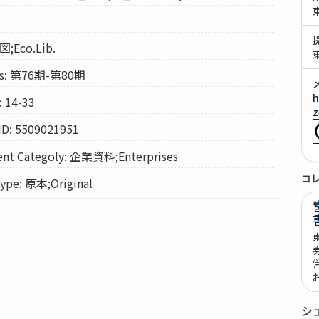
図;Eco.Lib.
s: 第76期-第80期
h
 14-33
z
ID: 5509021951
t Categoly: 企業資料;Enterprises
コ
pe: 原本;Original
シ