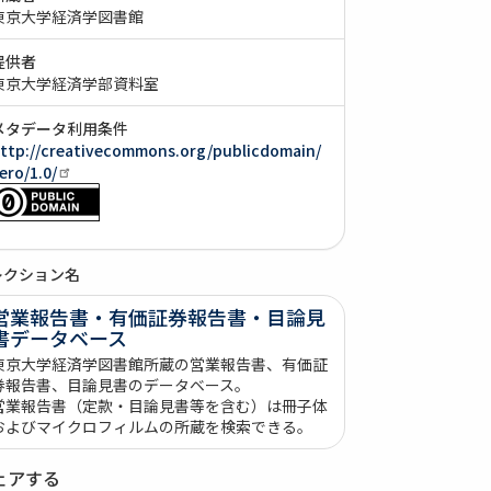
東京大学経済学図書館
提供者
東京大学経済学部資料室
メタデータ利用条件
ttp://creativecommons.org/publicdomain/
ero/1.0/
レクション名
営業報告書・有価証券報告書・目論見
書データベース
東京大学経済学図書館所蔵の営業報告書、有価証
券報告書、目論見書のデータベース。
営業報告書（定款・目論見書等を含む）は冊子体
およびマイクロフィルムの所蔵を検索できる。
ェアする