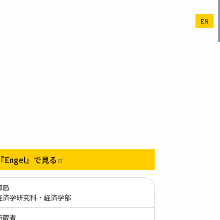
EN
『Engel』で見る
部局
経済学研究科・経済学部
所蔵者