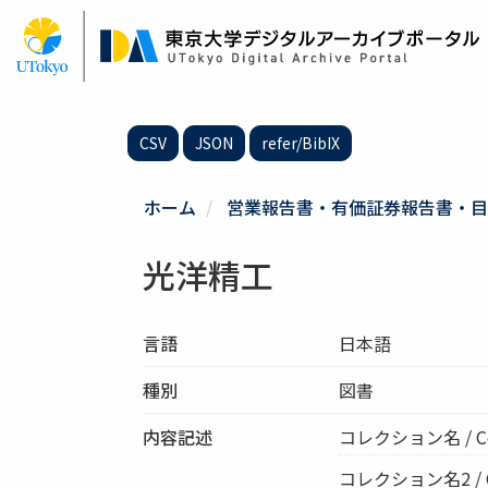
メ
イ
ン
コ
ン
テ
CSV
JSON
refer/BibIX
ン
ツ
に
ホーム
営業報告書・有価証券報告書・目
移
動
光洋精工
言語
日本語
種別
図書
内容記述
コレクション名 / C
コレクション名2 / Col