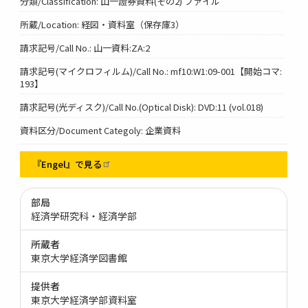
分類/Classification: 山一證券資料(その2) ファイル
所蔵/Location: 経図・資料室（保存庫3）
請求記号/Call No.: 山一資料:ZA:2
請求記号(マイクロフィルム)/Call No.: mf10:W1:09-001【開始コマ:
193】
請求記号(光ディスク)/Call No.(Optical Disk): DVD:11 (vol.018)
資料区分/Document Categoly: 企業資料
『Engel』で見る
部局
経済学研究科・経済学部
所蔵者
東京大学経済学図書館
提供者
東京大学経済学部資料室