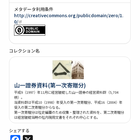
メタデータ利用条件
http://creativecommons.org/publicdomain/zero/1.
0/
コレクション名
山一證券資料(第一次寄贈分)
平成9（1997）年11月に経営破綻した山一證券の経営資料群（5,704
帙）。
当資料群は平成10（1998）年受入の第一次寄贈分、平成16（2004）年
受入の第二次寄贈分からなる。
第一次寄贈分は社史編纂のため収集・整理された資料を、第二次寄贈分
は経営破綻当時の社内現用文書をそれぞれ中心とする。
シェアする
Facebook
X