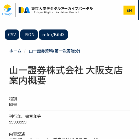
メ
イ
EN
ン
コ
ン
テ
CSV
JSON
refer/BibIX
ン
ツ
に
ホーム
山一證券資料(第一次寄贈分)
移
動
山一證券株式会社 大阪支店
案内概要
種別
図書
刊行年、書写年等
99999999
内容記述