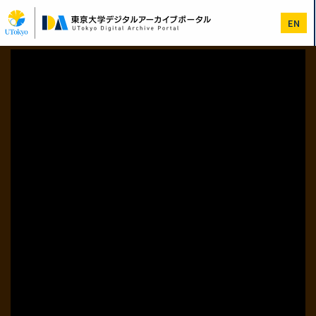
メ
イ
EN
ン
コ
ン
テ
ン
ツ
に
移
動