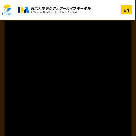
メ
イ
EN
ン
コ
ン
テ
ン
ツ
に
移
動