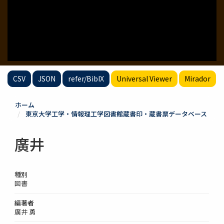
CSV
JSON
refer/BibIX
Universal Viewer
Mirador
ホーム
東京大学工学・情報理工学図書館蔵書印・蔵書票データベース
廣井
種別
図書
編著者
廣井 勇