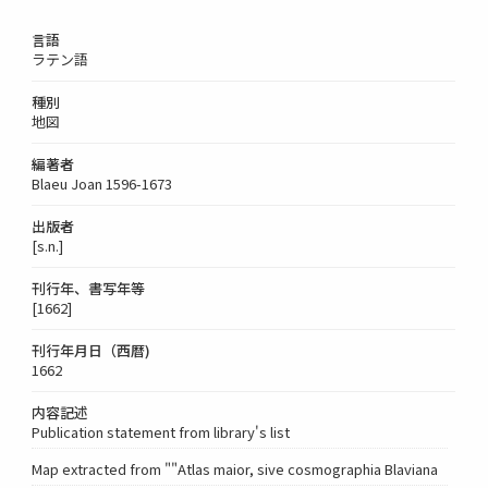
言語
ラテン語
種別
地図
編著者
Blaeu Joan 1596-1673
出版者
[s.n.]
刊行年、書写年等
[1662]
刊行年月日（西暦)
1662
内容記述
Publication statement from library's list
Map extracted from ""Atlas maior, sive cosmographia Blaviana