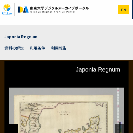
メ
イ
EN
ン
コ
ン
テ
ン
Japonia Regnum
ツ
に
資料の解説
利用条件
利用報告
移
動