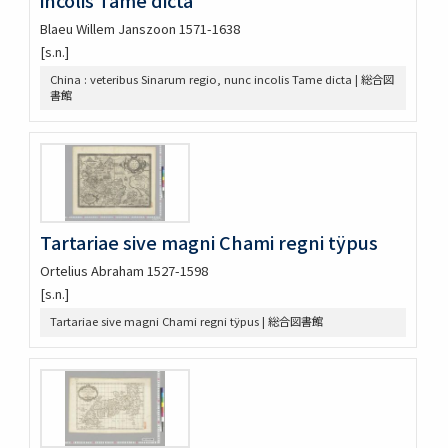
[Itinerario, voyage, ofte schopaert von John Huygen van
Linschoten naer Oost ofte Rorlugarels Indien]
Blaeu Willem Janszoon 1571-1638
Asiae nova descriptio
[s.n.]
Tartariae sive magni Chami regni tÿpus
China : veteribus Sinarum regio, nunc incolis Tame dicta | 総合図
Maris pacifici (quod vulgo Mar del Zur) cum regionibus
書館
circumiacentibus, insulisq́ue in eodem passim sparsis,
novissima descriptio
Asia ex magna orbis terrę descriptione Gerardi Mercatoris
desumpta
Asiæ nova descriptio
Asia wie es jetziger Zeit nach den fürnemesten
Herrschafften abgetheilet und beschribenist
Tartariae sive magni Chami regni tÿpus
Carte de l'Asie : corrigeé et augmenteé, dessus toutes les
aultres cy deuant faictes
Ortelius Abraham 1527-1598
Asia recens summa cura delineata
[s.n.]
China : veteribus Sinarum regio, nunc incolis Tame dicta
Tartariae sive magni Chami regni tÿpus | 総合図書館
China
Japoniæ nova descriptio
Asia : with the islands adioyning described, the atire of the
people, & townes of importance
The Kingdome of China
Mar di India