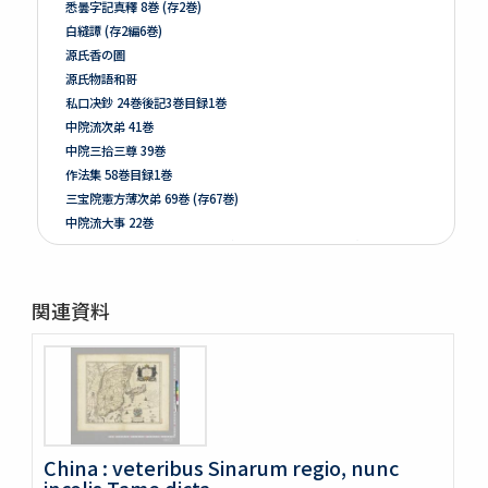
悉曇字記真釋 8巻 (存2巻)
白縫譚 (存2編6巻)
源氏香の圖
源氏物語和哥
私口决鈔 24巻後記3巻目録1巻
中院流次弟 41巻
中院三拾三尊 39巻
作法集 58巻目録1巻
三宝院憲方薄次弟 69巻 (存67巻)
中院流大事 22巻
私口决鈔 24巻後記3巻目録1巻 (存24巻後記1巻目録1巻)
白石手簡
Island of Sakhalin (Karafuto) with portion of Yezo
関連資料
[Modern map of the world]
Carreira da India, no seo descobrimento por Vasco da
Gama, no anno de 1497
Ta. Superioris Indiae et Tartariæ Maioris
Tabula orientalis regionis, Asiæ scilicet extremas
complectens terras & regna
Asie
China : veteribus Sinarum regio, nunc
Asiae nova descriptio
incolis Tame dicta