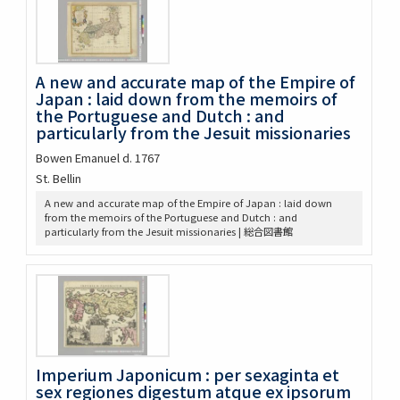
newest and most exact observations
A new and correct map of the world, laid down according
to the newest discoveries, and from the most exact
observations
Orbis veteribus noti tabula nova : derosier, sculp
A new and accurate map of the Empire of
Japan : laid down from the memoirs of
Carte de l'Asie : selon les auteurs anciens enrichie de
remarques historiques sur les changemens qui y sont
the Portuguese and Dutch : and
arrivez
particularly from the Jesuit missionaries
A new map of India & China : from the latest observations
Bowen Emanuel d. 1767
A new map of Asia from the latest observations : most
St. Bellin
humbly inscribed to the Right Honbe. George Earl of
Warrington
A new and accurate map of the Empire of Japan : laid down
Asia : corrected from the observations communicated to
from the memoirs of the Portuguese and Dutch : and
the Royal Society at London and the Royal Academy at
particularly from the Jesuit missionaries | 総合図書館
Paris
L'Asie : dresée sur les observations de l'Academie royale
des sciences et quelques autres, et sur les memoires les
plus recens
Royaume de Corée
Asia antiqua cum finitimis Africæ et Europæ regionibus
Imperium Japonicum : per sexaginta et sex regiones
digestum atque ex ipsorum Japonensium mappis
Imperium Japonicum : per sexaginta et
descriptum
sex regiones digestum atque ex ipsorum
A new and accurate map of the Empire of Japan : laid down