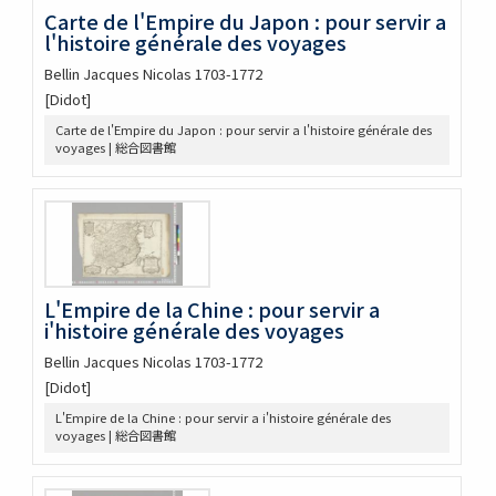
Mappe-monde, ou, Carte generale du monde : dessignée
Carte de l'Empire du Japon : pour servir a
en deux plan-hemispheres
l'histoire générale des voyages
Asia vetus : recognita, emendata, et multis in locis,
mutata, conatibus geographicis
Bellin Jacques Nicolas 1703-1772
A new mapp of y[e] empire of China : with its severall
[Didot]
provinces or kingdomes, together with the adjacent isles
of Japon or Niphon, Formosa, Hainan, etc
Carte de l'Empire du Japon : pour servir a l'histoire générale des
Japonia Regnum
voyages | 総合図書館
A newe mape of Tartary
La gran Tartaria : diuisa nelle sue parti principali
Accuratissima totius Asiæ tabula
Nova et accurata Japoniæ terræ Esonis ac insularum
adjacentium : ex novißima detectione descriptio
Orbis terrarum nova et accuratissima tabula
L'Empire de la Chine : pour servir a
A new map of great Tartary and China, with the adjoyning
i'histoire générale des voyages
parts of Asia, taken from Mr. de Fer's Map of Asia
Present Asia : distinguisht into its general divisions or
Bellin Jacques Nicolas 1703-1772
countries together with their capital cities chief rivers
[Didot]
mountains &c
Orbis vetus, et orbis veteris utraque continens, terrarum
L'Empire de la Chine : pour servir a i'histoire générale des
q3 tractus arcticus, et antarcticus ex Platone :
voyages | 総合図書館
Theopompo, sive Æliano, Manilio, Strabone, &c
To the right honorable William Lord Cowper, Lord High
Chancellor of Great Britain this map of Asia according to ye