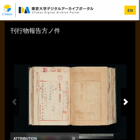
メ
イ
EN
ン
コ
ン
テ
ン
ツ
に
移
動