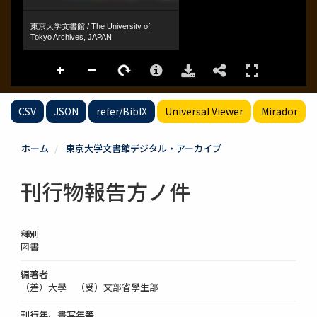
CSV
JSON
refer/BibIX
Universal Viewer
Mirador
ホーム
東京大学文書館デジタル・アーカイブ
刊行物報告方ノ件
種別
図書
編著者
（差）大學 （受）文部省學生部
刊行年、書写年等