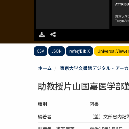
CSV
JSON
refer/BibIX
Universal Viewe
ホーム
東京大学文書館デジタル・アーカ
助教授片山国嘉医学部
種別
図書
編著者
（差）文部省内記
刊行年、書写年等
明治15年1月6日