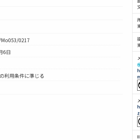
Mo053/0217
月6日
h
ムの利用条件に準じる
m
h
z