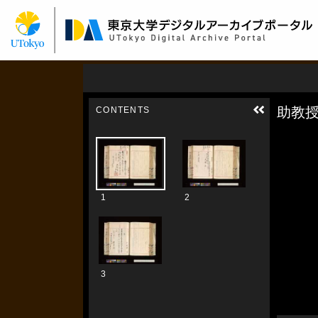
メ
イ
ン
コ
ン
テ
ン
ツ
に
移
動