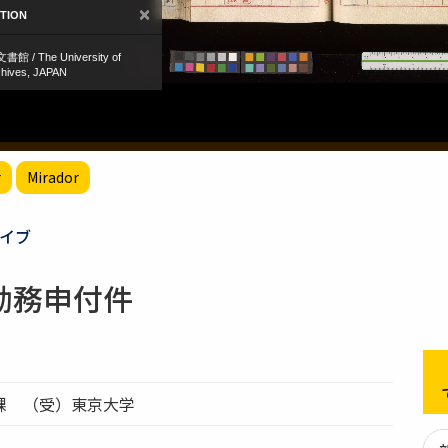
r
Mirador
イブ
勤務申付件
課 （受）東京大学