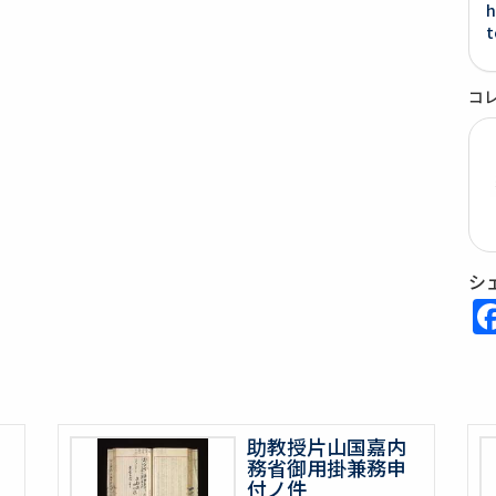
h
t
コ
シ
助教授片山国嘉内
務省御用掛兼務申
付ノ件