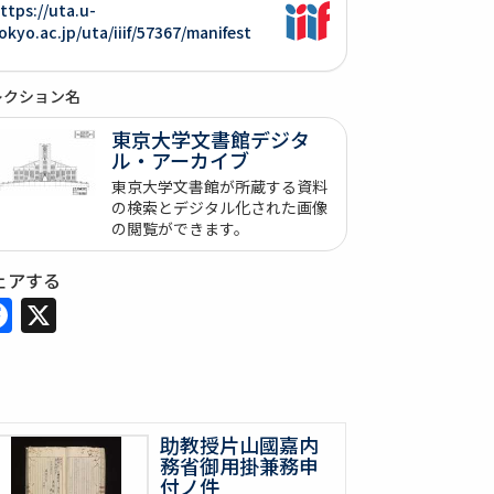
ttps://uta.u-
okyo.ac.jp/uta/iiif/57367/manifest
レクション名
東京大学文書館デジタ
ル・アーカイブ
東京大学文書館が所蔵する資料
の検索とデジタル化された画像
の閲覧ができます。
ェアする
Facebook
X
助教授片山國嘉内
務省御用掛兼務申
付ノ件