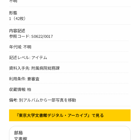
不明
形態
1（42枚）
内容記述
参照コード: S0622/0017
年代域: 不明
記述レベル: アイテム
資料入手先: 附属病院総務課
利用条件: 要審査
収蔵情報: 柏
備考: 別アルバムから一部写真を移動
『東京大学文書館デジタル・アーカイブ』で見る
部局
文書館