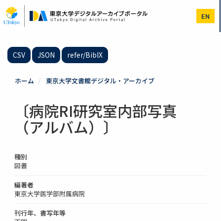
メ
イ
EN
ン
コ
ン
テ
CSV
JSON
refer/BibIX
ン
ツ
に
ホーム
東京大学文書館デジタル・アーカイブ
移
動
〔病院RI研究室内部写真
（アルバム）〕
種別
図書
編著者
東京大学医学部附属病院
刊行年、書写年等