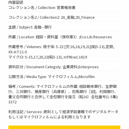
内容記述
コレクション名 / Collection: 営業報告書
コレクション名2 / Collection2: 20_金融;20_Finance
主題 / Subject: 金融--銀行
所蔵 / Location: 経図・資料室（保存庫3）;Eco.Lib.Resources
所蔵巻号 / Volumes: 冊子体: 5-22 [欠:16,18,19,21](昭5-13),定款,
XX-A:T:11.0
マイクロ: 5-15,17,20,22(昭5-13), mf96:w1:1619
資料区分 / Document Categoly: 企業資料;Enterprises
公開方法 / Media Type: マイクロフィルム;Microfilm
備考 / Coments: マイクロフィルムの所蔵: 経図朝来銀行、生野銀
行、三共銀行、殖産銀行〔兵庫県〕、但馬銀行［旧]、村岡銀行、
養父合同銀行と合併して全但銀行を設立（昭16）会社番号(1-5集):
3372
利用注記 / Services: 原則として経済学図書館でのデジタルデータ
もしくはマイクロフィルムによる利用となります