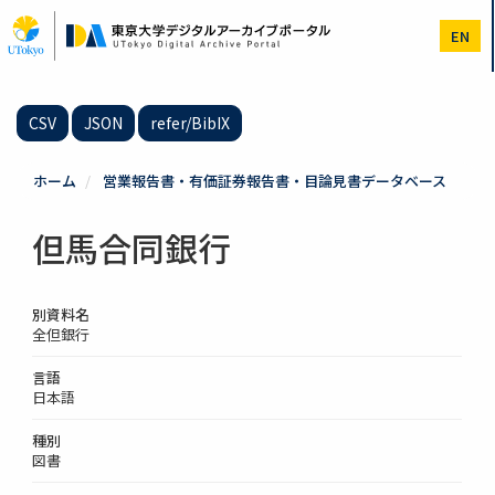
メ
イ
EN
ン
コ
ン
テ
CSV
JSON
refer/BibIX
ン
ツ
に
ホーム
営業報告書・有価証券報告書・目論見書データベース
移
動
但馬合同銀行
別資料名
全但銀行
言語
日本語
種別
図書