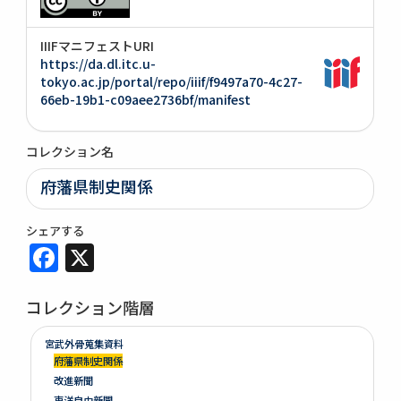
IIIFマニフェストURI
https://da.dl.itc.u-
tokyo.ac.jp/portal/repo/iiif/f9497a70-4c27-
66eb-19b1-c09aee2736bf/manifest
コレクション名
府藩県制史関係
シェアする
Facebook
X
コレクション階層
宮武外骨蒐集資料
府藩県制史関係
改進新聞
東洋自由新聞