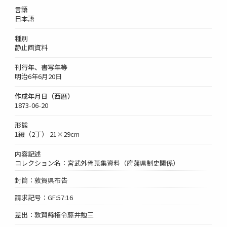
言語
日本語
種別
静止画資料
刊行年、書写年等
明治6年6月20日
作成年月日（西暦）
1873-06-20
形態
1綴（2丁） 21×29cm
内容記述
コレクション名：宮武外骨蒐集資料（府藩県制史関係）
封筒：敦賀県布告
請求記号：GF:57:16
差出：敦賀縣権令藤井勉三