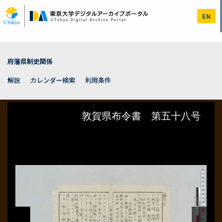
メ
イ
EN
ン
コ
ン
テ
ン
府藩県制史関係
ツ
に
解説
カレンダー検索
利用条件
移
動