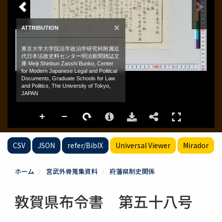
CSV
JSON
refer/BibIX
Universal Viewer
Mirador
ホーム
宮武外骨蒐集資料
府藩県制史関係
敦賀県布令書 第五十八号