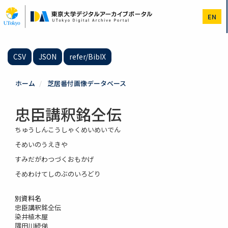
メ
イ
EN
ン
コ
ン
テ
CSV
JSON
refer/BibIX
ン
ツ
に
ホーム
芝居番付画像データベース
移
動
忠臣講釈銘仝伝
ちゅうしんこうしゃくめいめいでん
そめいのうえきや
すみだがわつづくおもかげ
そめわけてしのぶのいろどり
別資料名
忠臣講釈銘仝伝
染井植木屋
隅田川続俤