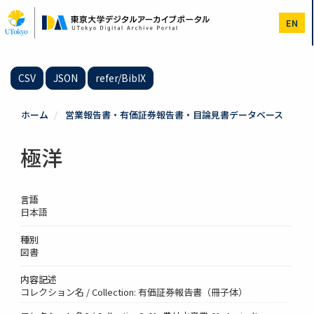
メ
イ
EN
ン
コ
ン
テ
CSV
JSON
refer/BibIX
ン
ツ
に
ホーム
営業報告書・有価証券報告書・目論見書データベース
移
動
極洋
言語
日本語
種別
図書
内容記述
コレクション名 / Collection: 有価証券報告書（冊子体）