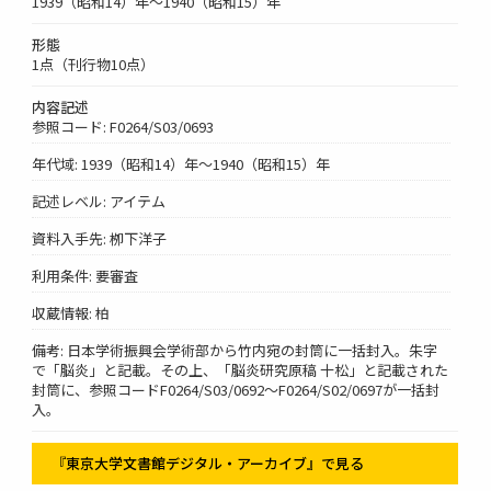
1939（昭和14）年～1940（昭和15）年
形態
1点（刊行物10点）
内容記述
参照コード: F0264/S03/0693
年代域: 1939（昭和14）年～1940（昭和15）年
記述レベル: アイテム
資料入手先: 栁下洋子
利用条件: 要審査
収蔵情報: 柏
備考: 日本学術振興会学術部から竹内宛の封筒に一括封入。朱字
で「脳炎」と記載。その上、「脳炎研究原稿 十松」と記載された
封筒に、参照コードF0264/S03/0692～F0264/S02/0697が一括封
入。
『東京大学文書館デジタル・アーカイブ』で見る