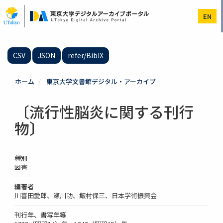
メ
イ
EN
ン
コ
ン
テ
CSV
JSON
refer/BibIX
ン
ツ
に
ホーム
東京大学文書館デジタル・アーカイブ
移
動
〔流行性脳炎に関する刊行
物〕
種別
図書
編著者
川喜田愛郎、瀬川功、飯村保三、日本学術振興会
刊行年、書写年等