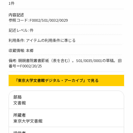
1件
内容記述
参照コード: F0002/S01/0032/0029
記述レベル: 件
利用条件: アイテムの利用条件に準じる
収蔵情報: 本郷
備考: 親親書院叢書罫紙（表を含む）。S01/0035/0001の草稿。旧
番号＝F0002/20/25
『東京大学文書館デジタル・アーカイブ』で見る
部局
文書館
所蔵者
東京大学文書館
提供者