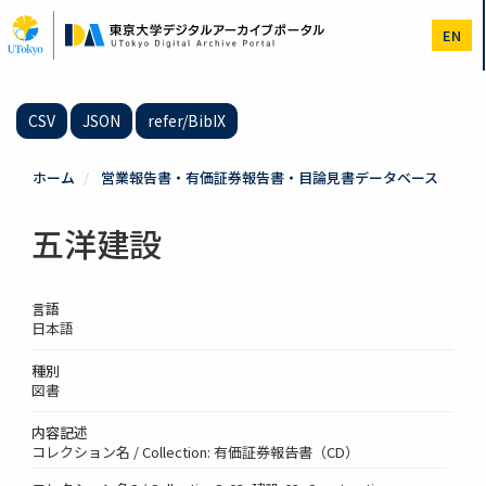
メ
イ
EN
ン
コ
ン
テ
CSV
JSON
refer/BibIX
ン
ツ
に
ホーム
営業報告書・有価証券報告書・目論見書データベース
移
動
五洋建設
言語
日本語
種別
図書
内容記述
コレクション名 / Collection: 有価証券報告書（CD）