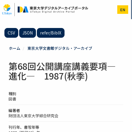
メ
イ
EN
ン
コ
ン
テ
CSV
JSON
refer/BibIX
ン
ツ
に
ホーム
東京大学文書館デジタル・アーカイブ
移
動
第68回公開講座講義要項―
進化― 1987(秋季)
種別
図書
編著者
財団法人東京大学綜合研究会
刊行年、書写年等