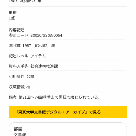
1987（昭和62）年
形態
1点
内容記述
参照コード: S0020/SS03/0064
年代域: 1987（昭和62）年
記述レベル: アイテム
資料入手先: 社会連携推進課
利用条件: 公開
収蔵情報: 柏
備考: 第31回～74回秋季まで黒紐で綴じられている。
『東京大学文書館デジタル・アーカイブ』で見る
部局
文書館