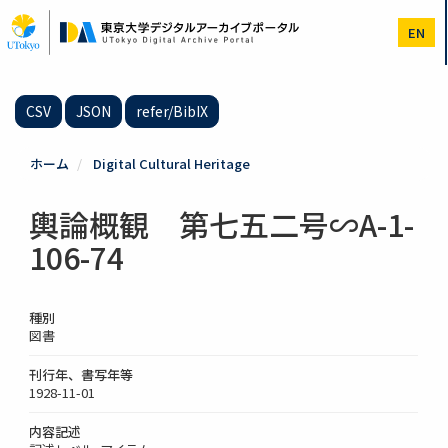
メ
イ
EN
ン
コ
ン
テ
CSV
JSON
refer/BibIX
ン
ツ
に
ホーム
Digital Cultural Heritage
移
動
輿論概観 第七五二号∽A-1-
106-74
種別
図書
刊行年、書写年等
1928-11-01
内容記述