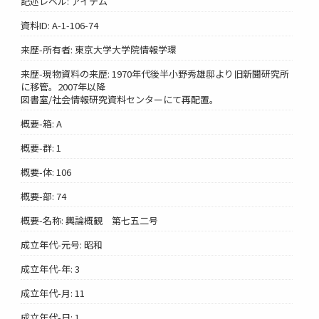
記述レベル: アイテム
資料ID: A-1-106-74
来歴-所有者: 東京大学大学院情報学環
来歴-現物資料の来歴: 1970年代後半小野秀雄邸より旧新聞研究所
に移管。2007年以降
図書室/社会情報研究資料センターにて再配置。
概要-箱: A
概要-群: 1
概要-体: 106
概要-部: 74
概要-名称: 輿論概観 第七五二号
成立年代-元号: 昭和
成立年代-年: 3
成立年代-月: 11
成立年代-日: 1