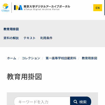
メ
イ
EN
ン
コ
ン
テ
ン
教育用掛図
ツ
に
資料の解説
テキスト
利用条件
移
動
ホーム
コレクション
第一高等学校旧蔵資料
教育用掛図
教育用掛図
検索