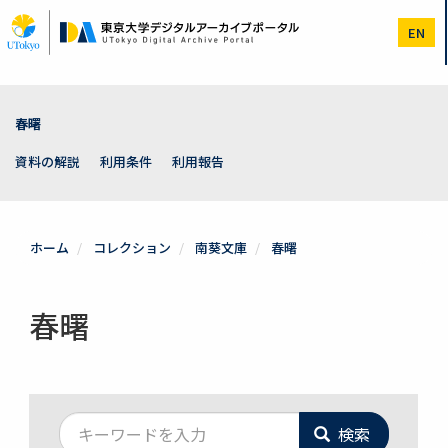
メ
イ
EN
ン
コ
ン
テ
ン
春曙
ツ
に
資料の解説
利用条件
利用報告
移
動
ホーム
コレクション
南葵文庫
春曙
春曙
検索