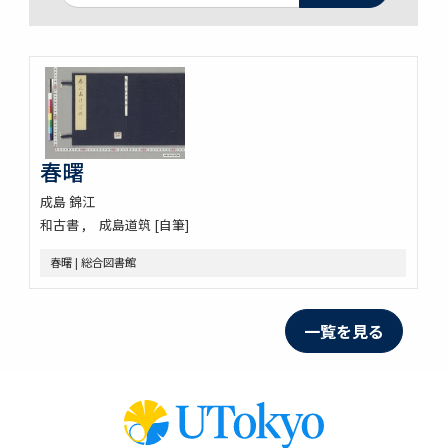
春曙
成島 錦江
和古書
成島道筑 [自筆]
春曙 | 総合図書館
一覧を見る