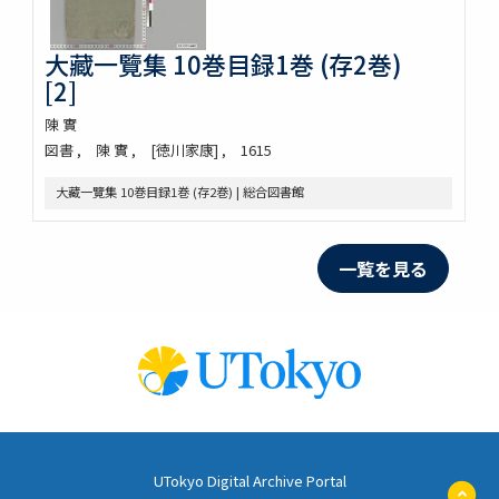
大藏一覽集 10巻目録1巻 (存2巻)
[2]
陳 實
図書
陳 實
[徳川家康]
1615
大藏一覽集 10巻目録1巻 (存2巻) | 総合図書館
一覧を見る
UTokyo Digital Archive Portal
ペ