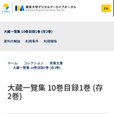
メ
イ
EN
ン
コ
ン
テ
ン
大藏一覽集 10巻目録1巻 (存2巻)
ツ
に
資料の解説
利用条件
利用報告
移
動
ホーム
コレクション
南葵文庫
大藏一覽集 10巻目録1巻 (存2巻)
大藏一覽集 10巻目録1巻 (存
2巻)