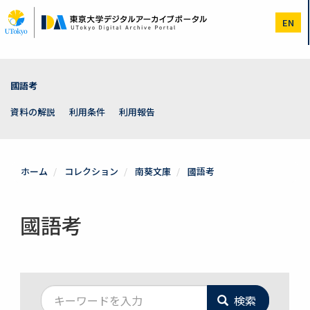
メ
イ
EN
ン
コ
ン
テ
ン
國語考
ツ
に
資料の解説
利用条件
利用報告
移
動
ホーム
コレクション
南葵文庫
國語考
國語考
検索