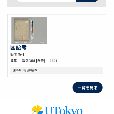
國語考
海保 漁村
漢籍
海保尚賢 [自筆]
1824
國語考 | 総合図書館
一覧を見る