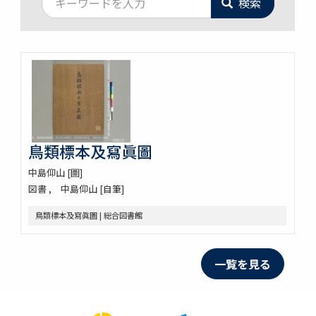
検索
鳥類標本及寫眞圖
中島仰山 [圖]
図書
中島仰山 [自筆]
鳥類標本及寫眞圖 | 総合図書館
一覧を見る