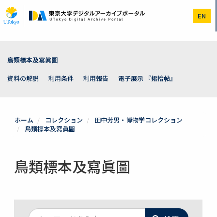
メ
イ
EN
ン
コ
ン
テ
ン
鳥類標本及寫眞圖
ツ
に
資料の解説
利用条件
利用報告
電子展示 『捃拾帖』
移
動
ホーム
コレクション
田中芳男・博物学コレクション
鳥類標本及寫眞圖
鳥類標本及寫眞圖