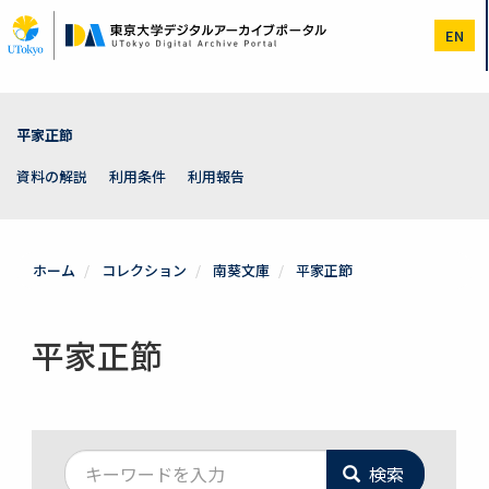
メ
イ
EN
ン
コ
ン
テ
ン
平家正節
ツ
に
資料の解説
利用条件
利用報告
移
動
ホーム
コレクション
南葵文庫
平家正節
平家正節
検索