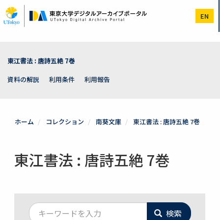
メ
イ
EN
ン
コ
ン
テ
ン
東江書法 : 唐詩五絶 7巻
ツ
に
資料の解説
利用条件
利用報告
移
動
ホーム
コレクション
南葵文庫
東江書法 : 唐詩五絶 7巻
東江書法 : 唐詩五絶 7巻
検索