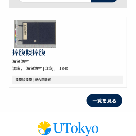
捧腹談捧腹
海保 漁村
漢籍
海保漁村 [自筆]
1840
捧腹談捧腹 | 総合図書館
一覧を見る