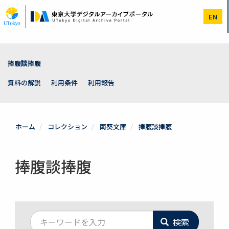
メ
イ
EN
ン
コ
ン
テ
ン
捧腹談捧腹
ツ
に
資料の解説
利用条件
利用報告
移
動
ホーム
コレクション
南葵文庫
捧腹談捧腹
捧腹談捧腹
検索