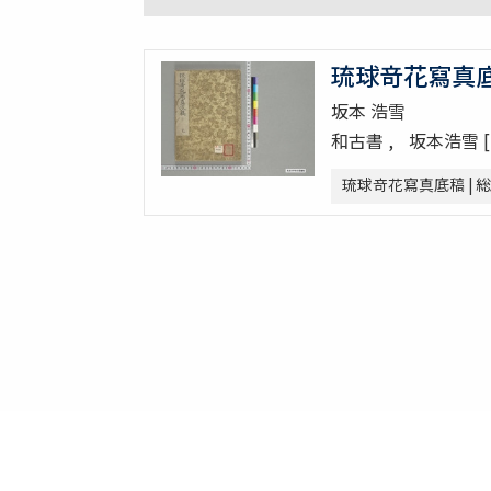
琉球竒花寫真
坂本 浩雪
和古書
坂本浩雪 
琉球竒花寫真底稿 | 