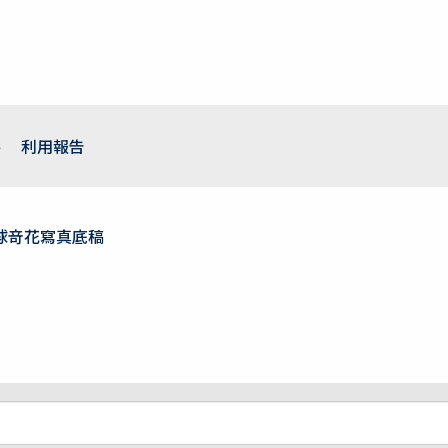
件
利用報告
球竒花寫真底稿