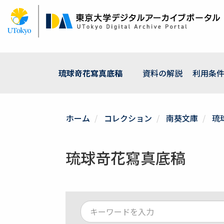
メ
イ
ン
コ
ン
テ
ン
琉球竒花寫真底稿
資料の解説
利用条
ツ
に
移
動
ホーム
コレクション
南葵文庫
琉
琉球竒花寫真底稿