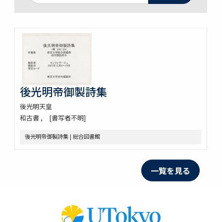
後光明帝御製詩集
後光明天皇
和古書
[書写者不明]
後光明帝御製詩集 | 総合図書館
一覧を見る