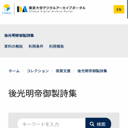
メ
イ
EN
ン
コ
ン
テ
ン
後光明帝御製詩集
ツ
に
資料の解説
利用条件
利用報告
移
動
ホーム
コレクション
南葵文庫
後光明帝御製詩集
後光明帝御製詩集
検索