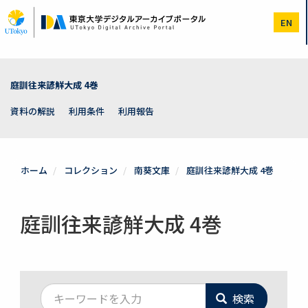
メ
イ
EN
ン
コ
ン
テ
ン
庭訓往来諺觧大成 4巻
ツ
に
資料の解説
利用条件
利用報告
移
動
ホーム
コレクション
南葵文庫
庭訓往来諺觧大成 4巻
庭訓往来諺觧大成 4巻
検索