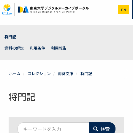
メ
イ
EN
ン
コ
ン
テ
ン
将門記
ツ
に
資料の解説
利用条件
利用報告
移
動
ホーム
コレクション
南葵文庫
将門記
将門記
検索