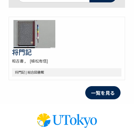
将門記
和古書
[植松有信]
将門記 | 総合図書館
一覧を見る