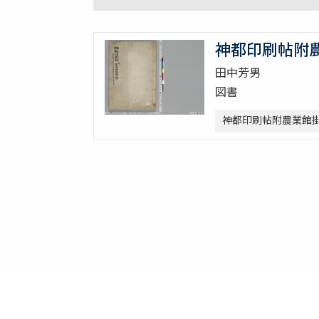
神都印刷帖附
田中芳男
図書
神都印刷帖附農業館掛