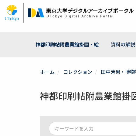
メ
イ
ン
コ
ン
テ
ン
神都印刷帖附農業館掛図・絵
資料の解説
ツ
に
移
動
ホーム
コレクション
田中芳男・博物
神都印刷帖附農業館掛