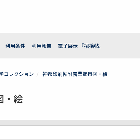
利用条件
利用報告
電子展示 『捃拾帖』
学コレクション
神都印刷帖附農業館掛図・絵
図・絵