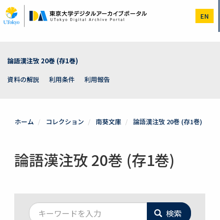
メ
イ
EN
ン
コ
ン
テ
ン
論語漢注攷 20巻 (存1巻)
ツ
に
資料の解説
利用条件
利用報告
移
動
ホーム
コレクション
南葵文庫
論語漢注攷 20巻 (存1巻)
論語漢注攷 20巻 (存1巻)
検索