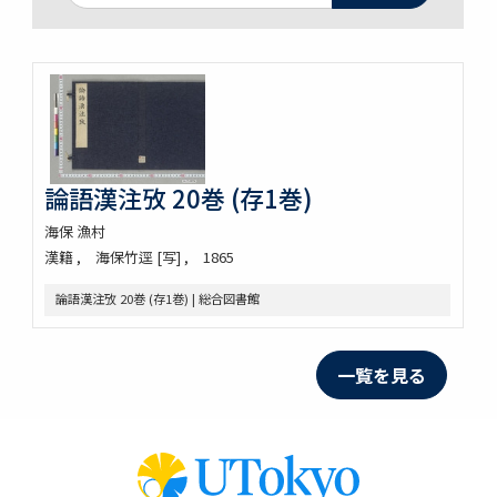
論語漢注攷 20巻 (存1巻)
海保 漁村
漢籍
海保竹逕 [写]
1865
論語漢注攷 20巻 (存1巻) | 総合図書館
一覧を見る