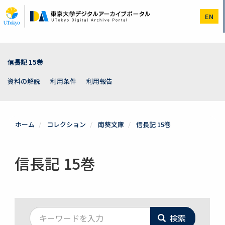
メ
イ
EN
ン
コ
ン
テ
ン
信長記 15巻
ツ
に
資料の解説
利用条件
利用報告
移
動
ホーム
コレクション
南葵文庫
信長記 15巻
信長記 15巻
検索