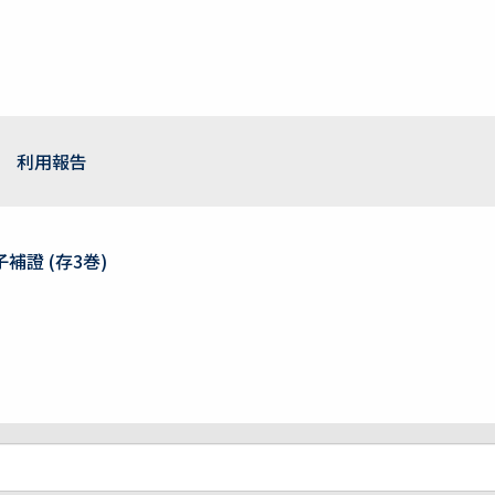
利用報告
補證 (存3巻)