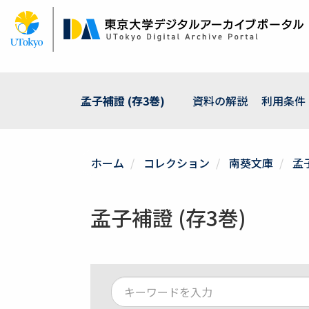
メ
イ
ン
コ
ン
テ
ン
孟子補證 (存3巻)
資料の解説
利用条件
ツ
に
移
動
ホーム
コレクション
南葵文庫
孟子
孟子補證 (存3巻)