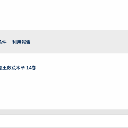
条件
利用報告
憲王救荒本草 14巻