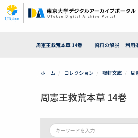
メ
イ
ン
コ
ン
テ
ン
周憲王救荒本草 14巻
資料の解説
利用
ツ
に
移
動
ホーム
コレクション
鶚軒文庫
周
周憲王救荒本草 14巻