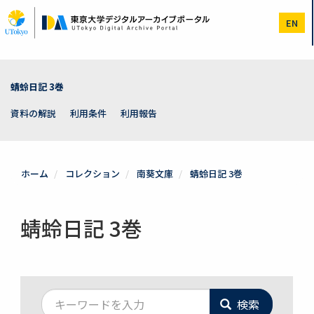
メ
イ
EN
ン
コ
ン
テ
ン
蜻蛉日記 3巻
ツ
に
資料の解説
利用条件
利用報告
移
動
ホーム
コレクション
南葵文庫
蜻蛉日記 3巻
蜻蛉日記 3巻
検索