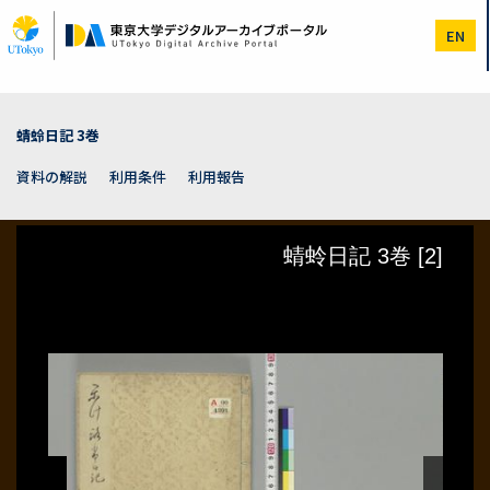
メ
イ
EN
ン
コ
ン
テ
ン
蜻蛉日記 3巻
ツ
に
資料の解説
利用条件
利用報告
移
動