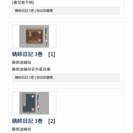
[書写者不明]
鴨長明方丈記之抄
蜻蛉日記 3巻 | 総合図書館
なくさみ草 8巻
楊子雲集 3巻坿傳1巻
長恨歌 1巻坿傳1巻琵琶行1巻野馬臺詩1巻
一宮巡詣記抜粹 2巻 (存1巻)
花街漫録 2巻
北女閭起原 3巻
日蓮聖人註画畫讃 5巻
蜻蛉日記 3巻 [1]
をりをりくさ 4巻
藤原道綱母
増補洞房語園 2巻
藤原道綱母安井嘉兵衛
高尾考
中家實録 (存19巻)
蜻蛉日記 3巻 | 総合図書館
改元定記
源語秘訣
勢語圖説抄 5巻
落窪物語 4巻
連哥證哥
法隆寺伽藍縁起并流記資財事
蜻蛉日記 3巻 [2]
倭屋一家言 3巻
藤原道綱母
鷹桐之卷抜書