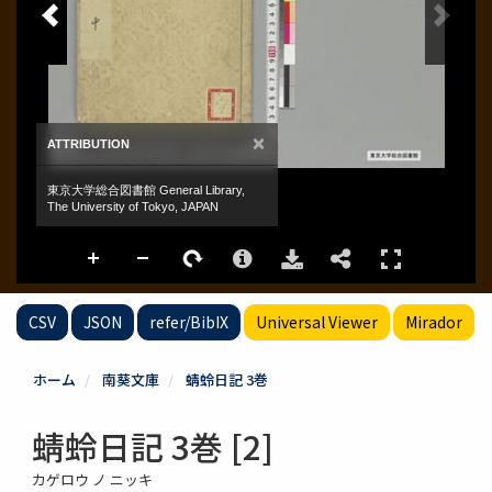
CSV
JSON
refer/BibIX
Universal Viewer
Mirador
ホーム
南葵文庫
蜻蛉日記 3巻
蜻蛉日記 3巻 [2]
カゲロウ ノ ニッキ