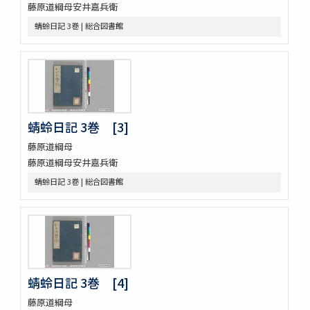
伊勢千句註
藤原道綱母安井嘉兵衛
元禄版東海道驛路記
蜻蛉日記 3巻 | 総合図書館
つれつれ草拾遺
卜養狂哥集 2巻
播州舊記
四季物語
すみよし物語
本朝續文粹 13巻
蜻蛉日記 3巻 [3]
紀伊國牟婁郡色川村色川氏藏文書
樋口殿之記 3巻
藤原道綱母
大鏡 (存2巻)
藤原道綱母安井嘉兵衛
壬戌羇旅漫録 2巻
蜻蛉日記 3巻 | 総合図書館
明徳記 3巻
四神地名録 9巻附録1巻
薩摩國風土記
金仙寺殿記録残闕
﨑鎮八絶
隠秘録 5巻
蜻蛉日記 3巻 [4]
上月記外諸家系図
曾文定公全集 20巻首1巻末1巻
藤原道綱母
口逰