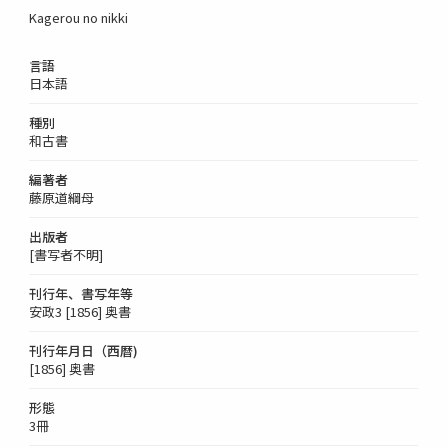
Kagerou no nikki
言語
日本語
種別
和古書
編著者
藤原道綱母
出版者
[書写者不明]
刊行年、書写年等
安政3 [1856] 奥書
刊行年月日（西暦)
[1856] 奥書
形態
3冊