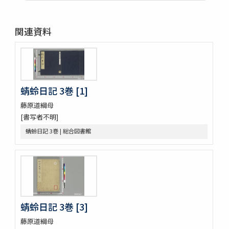
遍照發揮性靈集 10巻
附音増廣古註蒙求 3巻
四體千字文
関連資料
天地萬物造化論
新刻増校切用正音郷談雜字大全 2巻 (存1巻)
黍稷稲粱辧
松の落葉 (存4巻)
節用集 2巻
蜻蛉日記 3巻 [1]
倭意三百首
字鏡集 20巻
藤原道綱母
愚管鈔 7巻
[書写者不明]
尚書 13巻
蜻蛉日記 3巻 | 総合図書館
懐風藻
摩訶般若波羅蜜經 30巻 (存5巻)
六根清浄大祓 . 神道大意
ますかゝみ 17巻
信長記 15巻
建礼門院右京大夫家集 2巻
三國佛法傳通縁起 3巻
蜻蛉日記 3巻 [3]
列子鬳齋口義 2巻
藤原道綱母
をみなへし 3巻