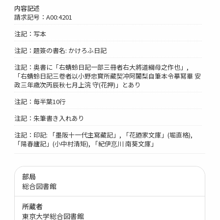
内容記述
請求記号：A00:4201
注記：写本
注記：題簽の書名: かけろふ日記
注記：奥書に「右蜻蛉日記一部三冊者右大將道綱母之作也」,
「右蜻蛉日記三卷者以小野忠寳所藏契冲阿闍梨自筆本令摹冩畢 安
政三年歳次丙辰秋七月上浣 守(花押)」とあり
注記：毎半葉10行
注記：朱筆書き入れあり
注記：印記: 「墨阪十一代主寫藏記」, 「花廼家文庫」(堀直格),
「陽春廬記」(小中村清矩), 「紀伊恴川 南葵文庫」
部局
総合図書館
所蔵者
東京大学総合図書館