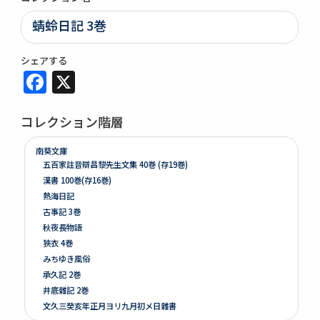
蜻蛉日記 3巻
シェアする
Facebook
X
コレクション階層
南葵文庫
五百家註音辯昌黎先生文集 40巻 (存19巻)
漢書 100巻(存16巻)
熱海日記
古事記 3巻
秋夜長物語
狹衣 4巻
みちゆき風俗
承久記 2巻
井底雜記 2巻
文久三癸亥年正月ヨリ九月初メ日雜書