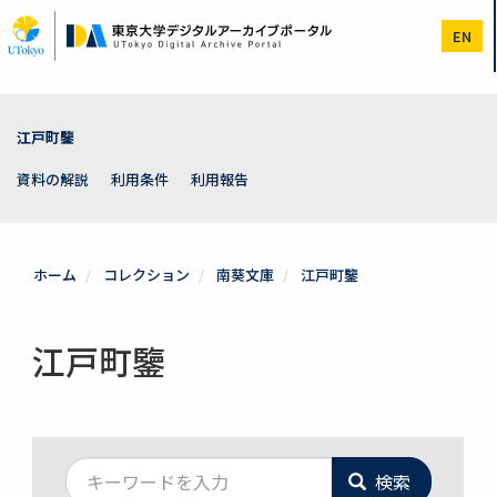
メ
イ
EN
ン
コ
ン
テ
ン
江戸町鑒
ツ
に
資料の解説
利用条件
利用報告
移
動
ホーム
コレクション
南葵文庫
江戸町鑒
江戸町鑒
検索