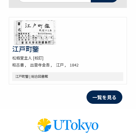
江戸町鑒
松栢堂主人 [校訂]
和古書
出雲寺金吾
江戸
1842
江戸町鑒 | 総合図書館
一覧を見る