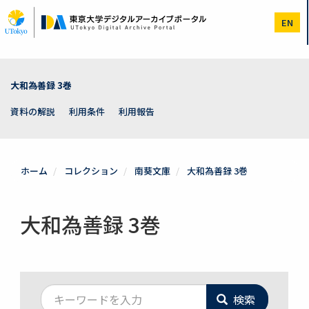
メ
イ
EN
ン
コ
ン
テ
ン
大和為善録 3巻
ツ
に
資料の解説
利用条件
利用報告
移
動
ホーム
コレクション
南葵文庫
大和為善録 3巻
大和為善録 3巻
検索