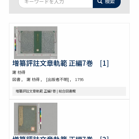
検索
増纂評註文章軌範 正編7巻 [1]
謝 枋得
図書
謝 枋得
[出版者不明]
1795
増纂評註文章軌範 正編7巻 | 総合図書館